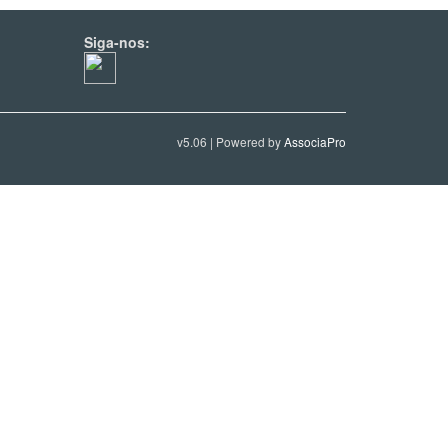
Siga-nos:
v5.06 | Powered by
AssociaPro